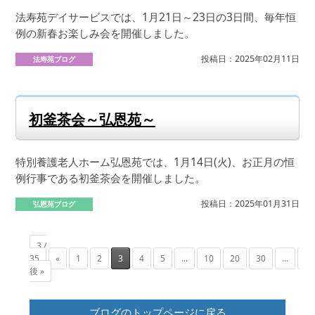
法寿苑デイサービスでは、1月21日～23日の3日間、毎年恒
例の新春お楽しみ会を開催しました。
投稿日：2025年02月11日
法寿苑ブログ
初釜茶会～弘恩苑～
特別養護老人ホーム弘恩苑では、1月14日(火)、お正月の恒
例行事である初釜茶会を開催しました。
投稿日：2025年01月31日
弘恩苑ブログ
3 /
35
«
1
2
3
4
5
...
10
20
30
...
»
後 »
ブログのトップページに戻る