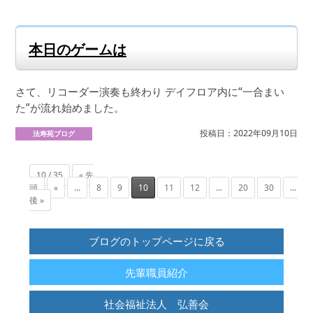
本日のゲームは
さて、リコーダー演奏も終わり デイフロア内に“一合まい
た”が流れ始めました。
投稿日：2022年09月10日
法寿苑ブログ
10 / 35
« 先
頭
«
...
8
9
10
11
12
...
20
30
...
後 »
ブログのトップページに戻る
先輩職員紹介
社会福祉法人 弘善会