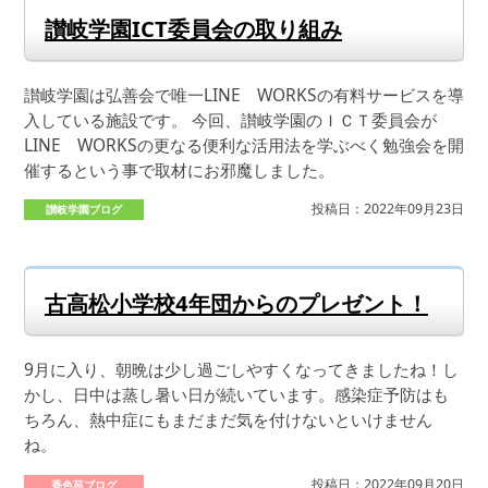
讃岐学園ICT委員会の取り組み
讃岐学園は弘善会で唯一LINE WORKSの有料サービスを導
入している施設です。 今回、讃岐学園のＩＣＴ委員会が
LINE WORKSの更なる便利な活用法を学ぶべく勉強会を開
催するという事で取材にお邪魔しました。
投稿日：2022年09月23日
讃岐学園ブログ
古高松小学校4年団からのプレゼント！
9月に入り、朝晩は少し過ごしやすくなってきましたね！し
かし、日中は蒸し暑い日が続いています。感染症予防はも
ちろん、熱中症にもまだまだ気を付けないといけません
ね。
投稿日：2022年09月20日
香色苑ブログ