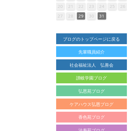
1
9
7
7
3
8
1
3
9
7
2
8
8
1
7
9
2
7
0
3
8
1
3
9
0
3
7
9
2
0
3
1
7
0
2
8
0
3
9
1
9
2
2
8
1
3
9
1
7
0
2
8
3
2
7
0
2
8
1
3
9
1
8
1
7
9
2
7
0
3
8
1
9
9
2
8
3
8
7
9
2
7
0
22
20
18
18
24
19
22
24
20
18
23
19
19
22
18
20
23
18
21
24
19
22
24
20
21
24
18
20
23
21
24
22
18
21
23
19
21
24
20
22
20
23
23
19
22
24
20
22
18
21
23
19
24
23
18
21
23
19
22
24
20
22
19
22
18
20
23
18
21
24
19
22
20
20
23
19
24
19
18
20
23
18
21
23
21
19
19
25
20
23
25
21
19
24
20
20
23
19
21
24
19
22
25
20
23
25
21
22
25
19
21
24
22
25
23
19
22
24
20
22
25
21
23
21
24
24
20
23
25
21
23
19
22
24
20
25
24
19
22
24
20
23
25
21
23
20
23
19
21
24
19
22
25
20
23
21
21
24
20
25
20
19
21
24
19
22
24
22
20
20
26
21
24
26
22
20
25
21
21
24
20
22
25
20
23
26
21
24
26
22
23
26
20
22
25
23
26
24
20
23
25
21
23
26
22
24
22
25
25
21
24
26
22
24
20
23
25
21
26
25
20
23
25
21
24
26
22
24
21
24
20
22
25
20
23
26
21
24
22
22
25
21
26
21
20
22
25
20
23
25
23
21
21
27
22
25
27
23
21
26
22
22
25
21
23
26
21
24
27
22
25
27
23
24
27
21
23
26
24
27
25
21
24
26
22
24
27
23
25
23
26
26
22
25
27
23
25
21
24
26
22
27
26
21
24
26
22
25
27
23
25
22
25
21
23
26
21
24
27
22
25
23
23
26
22
27
22
21
23
26
21
24
26
24
22
22
28
23
26
28
24
22
27
23
23
26
22
24
27
22
25
28
23
26
28
24
25
28
22
24
27
25
28
26
22
25
27
23
25
28
24
26
24
27
27
23
26
28
24
26
22
25
27
23
28
27
22
25
27
23
26
28
24
26
23
26
22
24
27
22
25
28
23
26
24
24
27
23
28
23
22
24
27
22
25
20
21
22
23
24
25
26
8
6
4
4
0
5
8
0
6
4
9
5
5
8
4
6
9
4
7
0
5
8
0
6
7
0
4
6
9
7
0
8
4
7
9
5
7
0
6
8
6
9
5
8
0
6
8
4
7
9
5
0
9
4
7
9
5
8
0
6
8
5
8
4
6
9
4
7
0
5
8
6
6
9
5
0
5
4
6
9
4
7
29
27
25
25
31
26
29
27
25
30
26
26
29
25
27
30
25
28
31
26
29
27
28
31
25
27
30
28
31
29
25
28
30
26
28
31
27
29
27
30
26
29
27
29
25
28
30
26
31
30
25
28
30
26
29
27
29
26
29
25
27
30
25
28
31
26
29
27
27
30
26
31
26
25
27
30
25
28
30
28
26
26
27
30
28
26
27
27
30
26
28
31
26
29
27
30
28
29
26
28
31
29
30
26
29
27
29
28
30
28
31
27
30
28
30
26
29
27
31
26
29
27
30
28
30
27
30
26
28
31
26
29
27
30
28
28
31
27
27
26
28
31
26
29
31
29
27
27
28
31
29
27
28
28
31
27
29
27
30
28
31
29
27
29
30
31
27
30
28
30
29
29
28
31
29
27
30
28
27
30
28
31
29
28
31
27
29
27
30
28
31
29
28
28
27
29
27
30
30
28
28
29
30
28
29
28
30
28
31
29
30
28
30
28
31
29
30
30
29
30
28
31
29
28
31
29
30
29
28
30
28
31
29
30
29
29
28
30
28
31
31
29
30
31
29
30
29
29
30
31
29
29
30
31
30
31
29
30
29
30
31
29
29
30
31
30
30
29
29
27
28
29
30
31
1
1
1
1
1
1
1
ブログのトップページに戻る
先輩職員紹介
社会福祉法人 弘善会
讃岐学園ブログ
弘恩苑ブログ
ケアハウス弘恩ブログ
香色苑ブログ
法寿苑ブログ