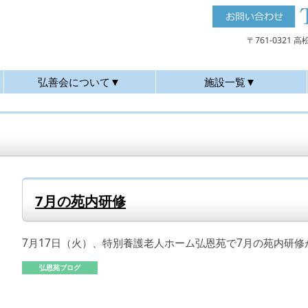
〒761-0321
弘善会について▼
施設一覧▼
7月の苑内研修
7月17日（火）、特別養護老人ホーム弘恩苑で7月の苑内研
弘恩苑ブログ