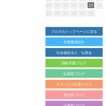
1
9
7
7
3
8
1
3
9
7
2
8
8
1
7
9
2
7
0
3
8
1
3
9
0
3
7
9
2
0
3
1
7
0
2
8
0
3
9
1
2
2
8
1
3
9
1
7
0
2
8
3
2
7
0
2
8
1
3
9
1
8
1
7
9
2
7
0
3
8
1
9
9
2
8
3
8
1
7
9
2
7
0
22
20
18
18
24
19
22
24
20
18
23
19
19
22
18
20
23
18
21
24
19
22
24
20
21
24
18
20
23
21
24
22
18
21
23
19
21
24
20
22
23
23
19
22
24
20
22
18
21
23
19
24
23
18
21
23
19
22
24
20
22
19
22
18
20
23
18
21
24
19
22
20
20
23
19
24
19
22
18
20
23
18
21
23
21
19
19
25
20
23
25
21
19
24
20
20
23
19
21
24
19
22
25
20
23
25
21
22
25
19
21
24
22
25
23
19
22
24
20
22
25
21
23
24
24
20
23
25
21
23
19
22
24
20
25
24
19
22
24
20
23
25
21
23
20
23
19
21
24
19
22
25
20
23
21
21
24
20
25
20
23
19
21
24
19
22
24
22
20
20
26
21
24
26
22
20
25
21
21
24
20
22
25
20
23
26
21
24
26
22
23
26
20
22
25
23
26
24
20
23
25
21
23
26
22
24
25
25
21
24
26
22
24
20
23
25
21
26
25
20
23
25
21
24
26
22
24
21
24
20
22
25
20
23
26
21
24
22
22
25
21
26
21
24
20
22
25
20
23
25
23
21
21
27
22
25
27
23
21
26
22
22
25
21
23
26
21
24
27
22
25
27
23
24
27
21
23
26
24
27
25
21
24
26
22
24
27
23
25
26
26
22
25
27
23
25
21
24
26
22
27
26
21
24
26
22
25
27
23
25
22
25
21
23
26
21
24
27
22
25
23
23
26
22
27
22
25
21
23
26
21
24
26
24
22
22
28
23
26
28
24
22
27
23
23
26
22
24
27
22
25
28
23
26
28
24
25
28
22
24
27
25
28
26
22
25
27
23
25
28
24
26
27
27
23
26
28
24
26
22
25
27
23
28
27
22
25
27
23
26
28
24
26
23
26
22
24
27
22
25
28
23
26
24
24
27
23
28
23
26
22
24
27
22
25
18
19
20
21
22
23
24
8
6
4
4
0
5
8
0
6
4
9
5
5
8
4
6
9
4
7
0
5
8
0
6
7
0
4
6
9
7
0
8
4
7
9
5
7
0
6
8
9
5
8
0
6
8
4
7
9
5
0
9
4
7
9
5
8
0
6
8
5
8
4
6
9
4
7
0
5
8
6
6
9
5
0
5
8
4
6
9
4
7
29
27
25
25
31
26
29
27
25
30
26
26
29
25
27
30
25
28
31
26
29
27
28
31
25
27
30
28
31
29
25
28
30
26
28
31
27
29
30
26
29
27
29
25
28
30
26
31
30
25
28
30
26
29
27
29
26
29
25
27
30
25
28
31
26
29
27
27
30
26
31
26
29
25
27
30
25
28
30
28
26
26
27
30
28
26
27
27
30
26
28
31
26
29
27
30
28
29
26
28
31
29
30
26
29
27
29
28
30
31
27
30
28
30
26
29
27
31
26
29
27
30
28
30
27
30
26
28
31
26
29
27
30
28
28
31
27
27
30
26
28
31
26
29
31
29
27
27
28
31
29
27
28
28
31
27
29
27
30
28
31
29
27
29
30
31
27
30
28
30
29
28
31
29
27
30
28
27
30
28
31
29
28
31
27
29
27
30
28
31
29
28
28
31
27
29
27
30
30
28
28
29
30
28
29
28
30
28
31
29
30
28
30
28
31
29
30
29
30
28
31
29
28
31
29
30
29
28
30
28
31
29
30
29
29
28
30
28
31
31
29
30
31
29
30
29
29
30
31
29
29
30
31
30
31
29
30
29
30
31
29
29
30
31
30
30
29
29
25
26
27
28
29
30
1
1
1
1
1
1
1
ブログのトップページに戻る
先輩職員紹介
社会福祉法人 弘善会
讃岐学園ブログ
弘恩苑ブログ
ケアハウス弘恩ブログ
香色苑ブログ
法寿苑ブログ