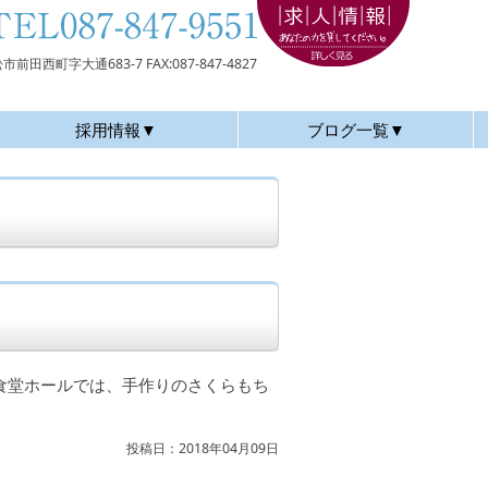
 高松市前田西町字大通683-7
FAX:087-847-4827
採用情報▼
ブログ一覧▼
食堂ホールでは、手作りのさくらもち
投稿日：2018年04月09日