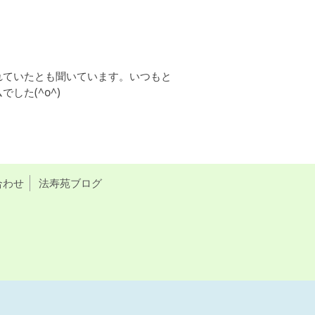
！
れていたとも聞いています。いつもと
した(^o^)
合わせ
法寿苑ブログ