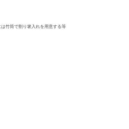
には竹筒で割り箸入れを用意する等