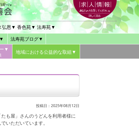
ス弘恩▼
香色苑▼
法寿苑▼
▼
法寿苑ブログ▼
ー▼
地域における公益的な取組▼
談
投稿日：2025年08月12日
「たも屋」さんのうどんを利用者様に
んでいただいています。