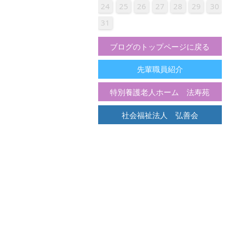
8
6
4
4
0
5
8
0
6
4
9
5
5
8
4
6
9
4
7
0
5
8
0
6
7
0
4
6
9
7
0
8
4
7
9
5
7
0
6
8
6
9
5
8
0
6
8
4
7
9
5
0
9
4
7
9
5
8
0
6
8
5
8
4
6
9
4
7
0
5
8
6
6
9
5
0
5
8
4
6
9
4
7
29
27
25
25
31
26
29
27
25
30
26
26
29
25
27
30
25
28
31
26
29
27
28
31
25
27
30
28
31
29
25
28
30
26
28
31
27
29
27
30
26
29
27
29
25
28
30
26
31
30
25
28
30
26
29
27
29
26
29
25
27
30
25
28
31
26
29
27
27
30
26
31
26
29
25
27
30
25
28
30
28
26
26
27
30
28
26
27
27
30
26
28
31
26
29
27
30
28
29
26
28
31
29
30
26
29
27
29
28
30
28
31
27
30
28
30
26
29
27
31
26
29
27
30
28
30
27
30
26
28
31
26
29
27
30
28
28
31
27
27
30
26
28
31
26
29
31
29
27
27
28
31
29
27
28
28
31
27
29
27
30
28
31
29
27
29
30
31
27
30
28
30
29
29
28
31
29
27
30
28
27
30
28
31
29
28
31
27
29
27
30
28
31
29
28
28
31
27
29
27
30
30
28
28
29
30
28
29
28
30
28
31
29
30
28
30
28
31
29
30
30
29
30
28
31
29
28
31
29
30
29
28
30
28
31
29
30
29
29
28
30
28
31
31
29
30
31
29
30
29
29
30
31
29
29
30
31
30
31
29
30
29
30
31
29
29
30
31
30
30
29
29
24
25
26
27
28
29
30
1
1
1
1
1
1
1
31
ブログのトップページに戻る
先輩職員紹介
特別養護老人ホーム 法寿苑
社会福祉法人 弘善会