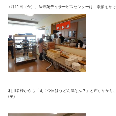
7月11日（金）、法寿苑デイサービスセンターは、暖簾をか
利用者様からも「え！今日はうどん屋なん？」と声がかかり
(笑)