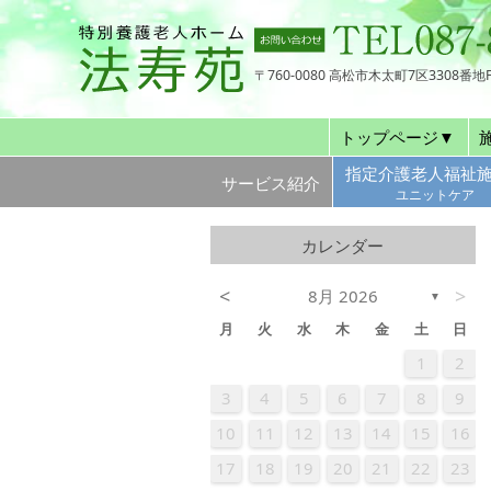
〒760-0080 高松市木太町7区3308番地
トップページ▼
指定介護老人福祉
サービス紹介
ユニットケア
カレンダー
<
>
8月 2026
▼
月
火
水
木
金
土
日
2
2
1
1
2
2
2
1
2
1
2
1
1
2
1
2
1
1
2
1
2
1
2
1
1
3
1
3
2
1
2
3
1
3
3
2
3
1
2
3
1
2
2
1
3
1
2
3
2
2
1
3
1
1
2
3
1
2
3
1
2
2
4
2
4
3
2
3
1
4
2
4
1
4
3
1
4
2
1
3
1
4
2
3
3
2
4
2
1
3
4
3
1
3
2
4
2
2
3
1
4
2
3
4
2
3
1
3
1
5
3
5
1
4
3
1
4
2
5
3
5
1
2
5
1
4
2
5
3
2
4
2
5
1
3
1
4
4
3
5
1
3
2
4
5
4
2
4
3
5
1
3
3
1
4
2
5
3
1
1
4
5
3
1
4
2
4
2
6
1
4
6
2
5
1
1
4
2
5
3
6
1
4
6
2
3
6
2
5
3
6
4
3
5
1
3
6
2
4
2
5
5
1
4
6
2
4
3
5
1
6
5
3
5
1
4
6
2
4
1
4
2
5
3
6
1
4
2
2
5
1
6
1
4
2
5
3
5
3
1
1
7
2
5
7
3
1
6
2
2
5
1
3
6
1
4
7
2
5
7
3
4
7
1
3
6
4
7
5
1
4
6
2
4
7
3
5
3
6
6
2
5
7
3
5
1
4
6
2
7
6
1
4
6
2
5
7
3
5
2
5
1
3
6
1
4
7
2
5
3
3
6
2
7
2
5
1
3
6
1
4
1
2
7
5
3
3
9
4
7
9
5
3
8
4
4
7
3
5
8
3
6
9
4
7
9
5
6
9
3
5
8
6
9
7
3
6
8
4
6
9
5
7
5
8
8
4
7
9
5
7
3
6
8
4
9
8
3
6
8
4
7
9
5
7
4
7
3
5
8
3
6
9
4
7
5
5
8
4
9
4
7
3
5
8
3
6
10
10
10
10
10
10
10
10
10
10
10
10
8
6
4
4
5
8
6
4
9
5
5
8
4
6
9
4
7
5
8
6
7
4
6
9
7
8
4
7
9
5
7
6
8
6
9
9
5
8
6
8
4
7
9
5
9
4
7
9
5
8
6
8
5
8
4
6
9
4
7
5
8
6
6
9
5
5
8
4
6
9
4
7
11
11
10
10
11
11
11
10
11
10
11
10
10
11
10
11
10
10
11
10
11
10
11
10
9
7
5
5
6
9
7
5
6
6
9
5
7
5
8
6
9
7
8
5
7
8
9
5
8
6
8
7
9
7
6
9
7
9
5
8
6
5
8
6
9
7
9
6
9
5
7
5
8
6
9
7
7
6
6
9
5
7
5
8
10
12
10
12
11
10
11
12
10
12
12
11
12
10
11
12
10
11
11
10
12
10
11
12
11
11
10
12
10
10
11
12
10
11
12
10
11
8
6
6
7
8
6
7
7
6
8
6
9
7
8
9
6
8
9
6
9
7
9
8
8
7
8
6
9
7
6
9
7
8
7
6
8
6
9
7
8
8
7
7
6
8
6
9
11
13
11
13
12
11
12
10
13
11
13
10
13
12
10
13
11
10
12
10
13
11
12
12
11
13
11
10
12
13
12
10
12
11
13
11
11
12
10
13
11
12
13
11
12
10
9
7
7
8
9
7
8
8
7
9
7
8
9
7
9
7
8
9
9
8
9
7
8
7
8
9
8
7
9
7
8
9
9
8
8
7
9
7
12
10
14
12
14
10
13
12
10
13
11
14
12
14
10
11
14
10
13
11
14
12
11
13
11
14
10
12
10
13
13
12
14
10
12
11
13
14
13
11
13
12
14
10
12
12
10
13
11
14
12
10
10
13
14
12
10
13
11
8
8
9
8
9
9
8
8
9
8
8
9
9
8
9
8
9
9
8
8
9
9
9
8
8
3
4
5
6
7
8
9
4
2
0
0
6
1
4
6
2
0
5
1
1
4
0
2
5
0
3
6
1
4
6
2
3
6
0
2
5
3
6
4
0
3
5
1
3
6
2
4
2
5
5
1
4
6
2
4
0
3
5
1
6
5
0
3
5
1
4
6
2
4
1
4
0
2
5
0
3
6
1
4
2
2
5
1
6
1
4
0
2
5
0
3
15
13
11
11
17
12
15
17
13
11
16
12
12
15
11
13
16
11
14
17
12
15
17
13
14
17
11
13
16
14
17
15
11
14
16
12
14
17
13
15
13
16
16
12
15
17
13
15
11
14
16
12
17
16
11
14
16
12
15
17
13
15
12
15
11
13
16
11
14
17
12
15
13
13
16
12
17
12
15
11
13
16
11
14
16
14
12
12
18
13
16
18
14
12
17
13
13
16
12
14
17
12
15
18
13
16
18
14
15
18
12
14
17
15
18
16
12
15
17
13
15
18
14
16
14
17
17
13
16
18
14
16
12
15
17
13
18
17
12
15
17
13
16
18
14
16
13
16
12
14
17
12
15
18
13
16
14
14
17
13
18
13
16
12
14
17
12
15
17
15
13
13
19
14
17
19
15
13
18
14
14
17
13
15
18
13
16
19
14
17
19
15
16
19
13
15
18
16
19
17
13
16
18
14
16
19
15
17
15
18
18
14
17
19
15
17
13
16
18
14
19
18
13
16
18
14
17
19
15
17
14
17
13
15
18
13
16
19
14
17
15
15
18
14
19
14
17
13
15
18
13
16
18
16
14
14
20
15
18
20
16
14
19
15
15
18
14
16
19
14
17
20
15
18
20
16
17
20
14
16
19
17
20
18
14
17
19
15
17
20
16
18
16
19
19
15
18
20
16
18
14
17
19
15
20
19
14
17
19
15
18
20
16
18
15
18
14
16
19
14
17
20
15
18
16
16
19
15
20
15
18
14
16
19
14
17
19
17
15
15
21
16
19
21
17
15
20
16
16
19
15
17
20
15
18
21
16
19
21
17
18
21
15
17
20
18
21
19
15
18
20
16
18
21
17
19
17
20
20
16
19
21
17
19
15
18
20
16
21
20
15
18
20
16
19
21
17
19
16
19
15
17
20
15
18
21
16
19
17
17
20
16
21
16
19
15
17
20
15
18
10
11
12
13
14
15
16
1
9
7
7
3
8
1
3
9
7
2
8
8
1
7
9
2
7
0
3
8
1
3
9
0
3
7
9
2
0
3
1
7
0
2
8
0
3
9
1
9
2
2
8
1
3
9
1
7
0
2
8
3
2
7
0
2
8
1
3
9
1
8
1
7
9
2
7
0
3
8
1
9
9
2
8
3
8
1
7
9
2
7
0
22
20
18
18
24
19
22
24
20
18
23
19
19
22
18
20
23
18
21
24
19
22
24
20
21
24
18
20
23
21
24
22
18
21
23
19
21
24
20
22
20
23
23
19
22
24
20
22
18
21
23
19
24
23
18
21
23
19
22
24
20
22
19
22
18
20
23
18
21
24
19
22
20
20
23
19
24
19
22
18
20
23
18
21
23
21
19
19
25
20
23
25
21
19
24
20
20
23
19
21
24
19
22
25
20
23
25
21
22
25
19
21
24
22
25
23
19
22
24
20
22
25
21
23
21
24
24
20
23
25
21
23
19
22
24
20
25
24
19
22
24
20
23
25
21
23
20
23
19
21
24
19
22
25
20
23
21
21
24
20
25
20
23
19
21
24
19
22
24
22
20
20
26
21
24
26
22
20
25
21
21
24
20
22
25
20
23
26
21
24
26
22
23
26
20
22
25
23
26
24
20
23
25
21
23
26
22
24
22
25
25
21
24
26
22
24
20
23
25
21
26
25
20
23
25
21
24
26
22
24
21
24
20
22
25
20
23
26
21
24
22
22
25
21
26
21
24
20
22
25
20
23
25
23
21
21
27
22
25
27
23
21
26
22
22
25
21
23
26
21
24
27
22
25
27
23
24
27
21
23
26
24
27
25
21
24
26
22
24
27
23
25
23
26
26
22
25
27
23
25
21
24
26
22
27
26
21
24
26
22
25
27
23
25
22
25
21
23
26
21
24
27
22
25
23
23
26
22
27
22
25
21
23
26
21
24
26
24
22
22
28
23
26
28
24
22
27
23
23
26
22
24
27
22
25
28
23
26
28
24
25
28
22
24
27
25
28
26
22
25
27
23
25
28
24
26
24
27
27
23
26
28
24
26
22
25
27
23
28
27
22
25
27
23
26
28
24
26
23
26
22
24
27
22
25
28
23
26
24
24
27
23
28
23
26
22
24
27
22
25
17
18
19
20
21
22
23