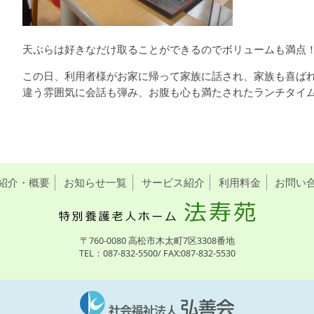
天ぷらは好きなだけ取ることができるのでボリュームも満点
この日、利用者様がお家に帰って家族に話され、家族も喜ば
違う雰囲気に会話も弾み、お腹も心も満たされたランチタイムで
紹介・概要
お知らせ一覧
サービス紹介
利用料金
お問い
〒760-0080 高松市木太町7区3308番地
TEL：087-832-5500/ FAX:087-832-5530