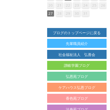
1
9
7
7
3
8
3
9
7
2
8
8
1
7
9
2
7
0
3
8
1
3
9
0
3
7
9
2
0
3
1
7
0
2
8
0
3
9
1
9
2
2
8
1
3
9
1
7
0
2
8
3
2
7
0
2
8
1
3
9
1
8
1
7
9
2
7
0
3
8
1
9
9
2
8
3
8
1
7
9
2
7
0
22
20
18
18
24
19
24
20
18
23
19
19
22
18
20
23
18
21
24
19
22
24
20
21
24
18
20
23
21
24
22
18
21
23
19
21
24
20
22
20
23
23
19
22
24
20
22
18
21
23
19
24
23
18
21
23
19
22
24
20
22
19
22
18
20
23
18
21
24
19
22
20
20
23
19
24
19
22
18
20
23
18
21
23
21
19
19
25
20
25
21
19
24
20
20
23
19
21
24
19
22
25
20
23
25
21
22
25
19
21
24
22
25
23
19
22
24
20
22
25
21
23
21
24
24
20
23
25
21
23
19
22
24
20
25
24
19
22
24
20
23
25
21
23
20
23
19
21
24
19
22
25
20
23
21
21
24
20
25
20
23
19
21
24
19
22
24
22
20
20
26
21
26
22
20
25
21
21
24
20
22
25
20
23
26
21
24
26
22
23
26
20
22
25
23
26
24
20
23
25
21
23
26
22
24
22
25
25
21
24
26
22
24
20
23
25
21
26
25
20
23
25
21
24
26
22
24
21
24
20
22
25
20
23
26
21
24
22
22
25
21
26
21
24
20
22
25
20
23
25
23
21
21
27
22
27
23
21
26
22
22
25
21
23
26
21
24
27
22
25
27
23
24
27
21
23
26
24
27
25
21
24
26
22
24
27
23
25
23
26
26
22
25
27
23
25
21
24
26
22
27
26
21
24
26
22
25
27
23
25
22
25
21
23
26
21
24
27
22
25
23
23
26
22
27
22
25
21
23
26
21
24
26
24
22
22
28
23
28
24
22
27
23
23
26
22
24
27
22
25
28
23
26
28
24
25
28
22
24
27
25
28
26
22
25
27
23
25
28
24
26
24
27
27
23
26
28
24
26
22
25
27
23
28
27
22
25
27
23
26
28
24
26
23
26
22
24
27
22
25
28
23
26
24
24
27
23
28
23
26
22
24
27
22
25
20
21
22
23
24
25
26
8
6
4
4
0
5
0
6
4
9
5
5
8
4
6
9
4
7
0
5
8
0
6
7
0
4
6
9
7
0
8
4
7
9
5
7
0
6
8
6
9
5
8
0
6
8
4
7
9
5
0
9
4
7
9
5
8
0
6
8
5
8
4
6
9
4
7
0
5
8
6
6
9
5
0
5
8
4
6
9
4
7
29
27
25
25
31
26
27
25
30
26
26
29
25
27
30
25
28
31
26
29
27
28
31
25
27
30
28
31
29
25
28
30
26
28
31
27
29
27
30
26
29
27
29
25
28
30
26
31
30
25
28
30
26
29
27
29
26
29
25
27
30
25
28
31
26
29
27
27
30
26
31
26
29
25
27
30
25
28
30
28
26
26
27
28
26
27
27
30
26
28
31
26
29
27
30
28
29
26
28
31
29
30
26
29
27
29
28
30
28
31
27
30
28
30
26
29
27
31
26
29
27
30
28
30
27
30
26
28
31
26
29
27
30
28
28
31
27
27
30
26
28
31
26
29
31
29
27
27
28
29
27
28
28
31
27
29
27
30
28
31
29
27
29
30
31
27
30
28
30
29
29
28
31
29
27
30
28
27
30
28
31
29
28
31
27
29
27
30
28
31
29
28
28
31
27
29
27
30
30
28
28
29
30
28
29
28
30
28
31
29
30
28
30
28
31
29
30
30
29
30
28
31
29
28
31
29
30
29
28
30
28
31
29
30
29
29
28
30
28
31
31
29
30
31
29
30
29
29
30
31
29
29
30
31
30
31
29
30
29
30
31
29
29
30
31
30
30
29
29
27
28
29
30
31
1
1
1
1
1
1
1
ブログのトップページに戻る
先輩職員紹介
社会福祉法人 弘善会
讃岐学園ブログ
弘恩苑ブログ
ケアハウス弘恩ブログ
香色苑ブログ
法寿苑ブログ