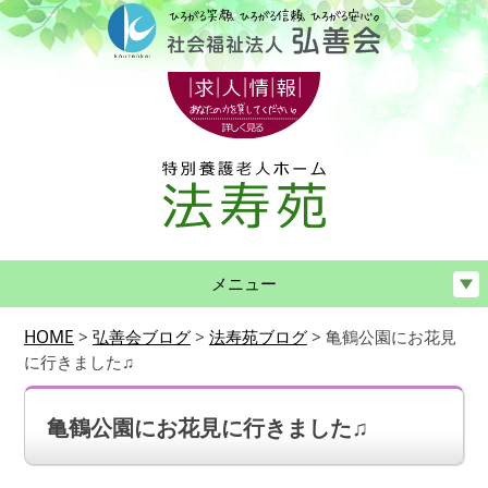
メニュー
HOME
>
弘善会ブログ
>
法寿苑ブログ
>
亀鶴公園にお花見
に行きました♫
亀鶴公園にお花見に行きました♫