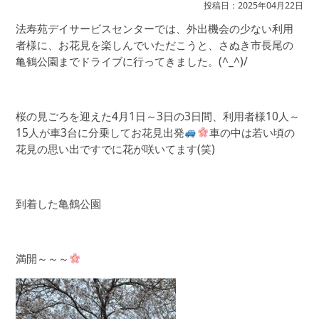
投稿日：2025年04月22日
法寿苑デイサービスセンターでは、外出機会の少ない利用
者様に、お花見を楽しんでいただこうと、さぬき市長尾の
亀鶴公園までドライブに行ってきました。(^_^)/
桜の見ごろを迎えた4月1日～3日の3日間、利用者様10人～
15人が車3台に分乗してお花見出発
車の中は若い頃の
花見の思い出ですでに花が咲いてます(笑)
到着した亀鶴公園
満開～～～