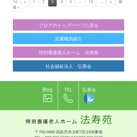
14
«
1
2
3
4
5
...
10
...
»
最
後 »
ブログのトップページに戻る
先輩職員紹介
特別養護老人ホーム 法寿苑
社会福祉法人 弘善会
Blog
TEL
弘善会
〒760-0080 高松市木太町7区3308番地