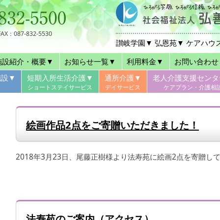
FAX：087-832-5530
讃岐学園▼
弘恩苑▼
ケアハウ
施設紹介・概要▼
お知らせ一覧▼
利用料金▼
お問い合わせ
施設▼
短期入所生活介護▼
通所介護▼
老人介護支援センタ
ショートステイサービス
デイサービス
ケアプラン・介護相
絵画作品2点をご寄贈いただきました！
2018年3月23日、尾藤正樹様より法寿苑に絵画2点を寄贈し
法寿苑のご案内（アクセス）