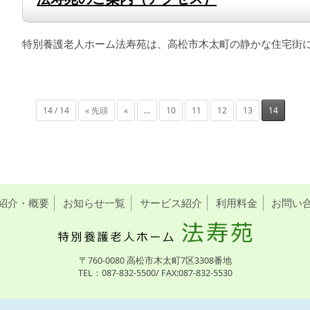
特別養護老人ホーム法寿苑は、高松市木太町の静かな住宅街
14 / 14
« 先頭
«
...
10
11
12
13
14
紹介・概要
お知らせ一覧
サービス紹介
利用料金
お問い
〒760-0080 高松市木太町7区3308番地
TEL：087-832-5500/ FAX:087-832-5530