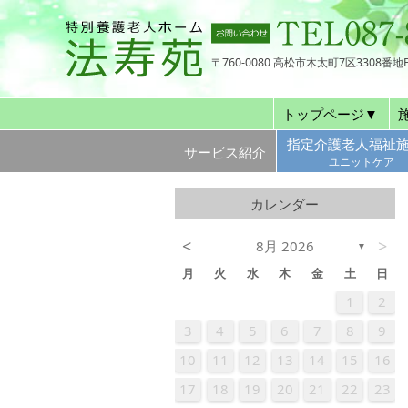
〒760-0080 高松市木太町7区3308番地
トップページ▼
指定介護老人福祉
サービス紹介
ユニットケア
カレンダー
<
>
8月 2026
▼
月
火
水
木
金
土
日
2
2
1
1
2
2
2
1
2
1
2
1
1
2
1
2
1
1
2
1
2
1
2
1
1
3
1
3
2
1
2
3
1
3
3
2
3
1
2
3
1
2
2
1
3
1
2
3
2
2
1
3
1
1
2
3
1
2
3
1
2
2
4
2
4
3
2
3
1
4
2
4
1
4
3
1
4
2
1
3
1
4
2
3
3
2
4
2
1
3
4
3
1
3
2
4
2
2
3
1
4
2
3
4
2
3
1
3
1
5
3
5
1
4
3
1
4
2
5
3
5
1
2
5
1
4
2
5
3
2
4
2
5
1
3
1
4
4
3
5
1
3
2
4
5
4
2
4
3
5
1
3
3
1
4
2
5
3
1
1
4
5
3
1
4
2
4
2
6
1
4
6
2
5
1
1
4
2
5
3
6
1
4
6
2
3
6
2
5
3
6
4
3
5
1
3
6
2
4
2
5
5
1
4
6
2
4
3
5
1
6
5
3
5
1
4
6
2
4
1
4
2
5
3
6
1
4
2
2
5
1
6
1
4
2
5
3
5
3
1
1
7
2
5
7
3
1
6
2
2
5
1
3
6
1
4
7
2
5
7
3
4
7
1
3
6
4
7
5
1
4
6
2
4
7
3
5
3
6
6
2
5
7
3
5
1
4
6
2
7
6
1
4
6
2
5
7
3
5
2
5
1
3
6
1
4
7
2
5
3
3
6
2
7
2
5
1
3
6
1
4
1
2
7
5
3
3
9
4
7
9
5
3
8
4
4
7
3
5
8
3
6
9
4
7
9
5
6
9
3
5
8
6
9
7
3
6
8
4
6
9
5
7
5
8
8
4
7
9
5
7
3
6
8
4
9
8
3
6
8
4
7
9
5
7
4
7
3
5
8
3
6
9
4
7
5
5
8
4
9
4
7
3
5
8
3
6
10
10
10
10
10
10
10
10
10
10
10
10
8
6
4
4
5
8
6
4
9
5
5
8
4
6
9
4
7
5
8
6
7
4
6
9
7
8
4
7
9
5
7
6
8
6
9
9
5
8
6
8
4
7
9
5
9
4
7
9
5
8
6
8
5
8
4
6
9
4
7
5
8
6
6
9
5
5
8
4
6
9
4
7
11
11
10
10
11
11
11
10
11
10
11
10
10
11
10
11
10
10
11
10
11
10
11
10
9
7
5
5
6
9
7
5
6
6
9
5
7
5
8
6
9
7
8
5
7
8
9
5
8
6
8
7
9
7
6
9
7
9
5
8
6
5
8
6
9
7
9
6
9
5
7
5
8
6
9
7
7
6
6
9
5
7
5
8
10
12
10
12
11
10
11
12
10
12
12
11
12
10
11
12
10
11
11
10
12
10
11
12
11
11
10
12
10
10
11
12
10
11
12
10
11
8
6
6
7
8
6
7
7
6
8
6
9
7
8
9
6
8
9
6
9
7
9
8
8
7
8
6
9
7
6
9
7
8
7
6
8
6
9
7
8
8
7
7
6
8
6
9
11
13
11
13
12
11
12
10
13
11
13
10
13
12
10
13
11
10
12
10
13
11
12
12
11
13
11
10
12
13
12
10
12
11
13
11
11
12
10
13
11
12
13
11
12
10
9
7
7
8
9
7
8
8
7
9
7
8
9
7
9
7
8
9
9
8
9
7
8
7
8
9
8
7
9
7
8
9
9
8
8
7
9
7
12
10
14
12
14
10
13
12
10
13
11
14
12
14
10
11
14
10
13
11
14
12
11
13
11
14
10
12
10
13
13
12
14
10
12
11
13
14
13
11
13
12
14
10
12
12
10
13
11
14
12
10
10
13
14
12
10
13
11
8
8
9
8
9
9
8
8
9
8
8
9
9
8
9
8
9
9
8
8
9
9
9
8
8
3
4
5
6
7
8
9
4
2
0
0
6
1
4
6
2
0
5
1
1
4
0
2
5
0
3
6
1
4
6
2
3
6
0
2
5
3
6
4
0
3
5
1
3
6
2
4
2
5
5
1
4
6
2
4
0
3
5
1
6
5
0
3
5
1
4
6
2
4
1
4
0
2
5
0
3
6
1
4
2
2
5
1
6
1
4
0
2
5
0
3
15
13
11
11
17
12
15
17
13
11
16
12
12
15
11
13
16
11
14
17
12
15
17
13
14
17
11
13
16
14
17
15
11
14
16
12
14
17
13
15
13
16
16
12
15
17
13
15
11
14
16
12
17
16
11
14
16
12
15
17
13
15
12
15
11
13
16
11
14
17
12
15
13
13
16
12
17
12
15
11
13
16
11
14
16
14
12
12
18
13
16
18
14
12
17
13
13
16
12
14
17
12
15
18
13
16
18
14
15
18
12
14
17
15
18
16
12
15
17
13
15
18
14
16
14
17
17
13
16
18
14
16
12
15
17
13
18
17
12
15
17
13
16
18
14
16
13
16
12
14
17
12
15
18
13
16
14
14
17
13
18
13
16
12
14
17
12
15
17
15
13
13
19
14
17
19
15
13
18
14
14
17
13
15
18
13
16
19
14
17
19
15
16
19
13
15
18
16
19
17
13
16
18
14
16
19
15
17
15
18
18
14
17
19
15
17
13
16
18
14
19
18
13
16
18
14
17
19
15
17
14
17
13
15
18
13
16
19
14
17
15
15
18
14
19
14
17
13
15
18
13
16
18
16
14
14
20
15
18
20
16
14
19
15
15
18
14
16
19
14
17
20
15
18
20
16
17
20
14
16
19
17
20
18
14
17
19
15
17
20
16
18
16
19
19
15
18
20
16
18
14
17
19
15
20
19
14
17
19
15
18
20
16
18
15
18
14
16
19
14
17
20
15
18
16
16
19
15
20
15
18
14
16
19
14
17
19
17
15
15
21
16
19
21
17
15
20
16
16
19
15
17
20
15
18
21
16
19
21
17
18
21
15
17
20
18
21
19
15
18
20
16
18
21
17
19
17
20
20
16
19
21
17
19
15
18
20
16
21
20
15
18
20
16
19
21
17
19
16
19
15
17
20
15
18
21
16
19
17
17
20
16
21
16
19
15
17
20
15
18
10
11
12
13
14
15
16
1
9
7
7
3
8
1
3
9
7
2
8
8
1
7
9
2
7
0
3
8
1
3
9
0
3
7
9
2
0
3
1
7
0
2
8
0
3
9
1
9
2
2
8
1
3
9
1
7
0
2
8
3
2
7
0
2
8
1
3
9
1
8
1
7
9
2
7
0
3
8
1
9
9
2
8
3
8
1
7
9
2
7
0
22
20
18
18
24
19
22
24
20
18
23
19
19
22
18
20
23
18
21
24
19
22
24
20
21
24
18
20
23
21
24
22
18
21
23
19
21
24
20
22
20
23
23
19
22
24
20
22
18
21
23
19
24
23
18
21
23
19
22
24
20
22
19
22
18
20
23
18
21
24
19
22
20
20
23
19
24
19
22
18
20
23
18
21
23
21
19
19
25
20
23
25
21
19
24
20
20
23
19
21
24
19
22
25
20
23
25
21
22
25
19
21
24
22
25
23
19
22
24
20
22
25
21
23
21
24
24
20
23
25
21
23
19
22
24
20
25
24
19
22
24
20
23
25
21
23
20
23
19
21
24
19
22
25
20
23
21
21
24
20
25
20
23
19
21
24
19
22
24
22
20
20
26
21
24
26
22
20
25
21
21
24
20
22
25
20
23
26
21
24
26
22
23
26
20
22
25
23
26
24
20
23
25
21
23
26
22
24
22
25
25
21
24
26
22
24
20
23
25
21
26
25
20
23
25
21
24
26
22
24
21
24
20
22
25
20
23
26
21
24
22
22
25
21
26
21
24
20
22
25
20
23
25
23
21
21
27
22
25
27
23
21
26
22
22
25
21
23
26
21
24
27
22
25
27
23
24
27
21
23
26
24
27
25
21
24
26
22
24
27
23
25
23
26
26
22
25
27
23
25
21
24
26
22
27
26
21
24
26
22
25
27
23
25
22
25
21
23
26
21
24
27
22
25
23
23
26
22
27
22
25
21
23
26
21
24
26
24
22
22
28
23
26
28
24
22
27
23
23
26
22
24
27
22
25
28
23
26
28
24
25
28
22
24
27
25
28
26
22
25
27
23
25
28
24
26
24
27
27
23
26
28
24
26
22
25
27
23
28
27
22
25
27
23
26
28
24
26
23
26
22
24
27
22
25
28
23
26
24
24
27
23
28
23
26
22
24
27
22
25
17
18
19
20
21
22
23