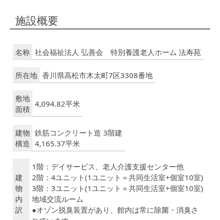
施設概要
名称
社会福祉法人 弘善会 特別養護老人ホーム 法寿苑
所在地
香川県高松市木太町7区3308番地
敷地
4,094.82平米
面積
建物
鉄筋コンクリート造 3階建
構造
4,165.37平米
1階：デイサービス、老人介護支援センター他
建
2階：4ユニット(1ユニット＝共同生活室+個室10室)
物
3階：3ユニット(1ユニット＝共同生活室+個室10室)
内
地域交流ルーム
訳
●オゾン脱臭装置があり、館内は常に除菌・消臭さ