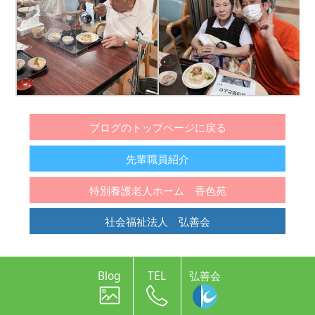
ブログのトップページに戻る
先輩職員紹介
特別養護老人ホーム 香色苑
社会福祉法人 弘善会
Blog
TEL
弘善会