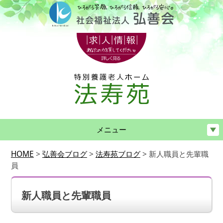
メニュー
HOME
>
弘善会ブログ
>
法寿苑ブログ
>
新人職員と先輩職
員
新人職員と先輩職員