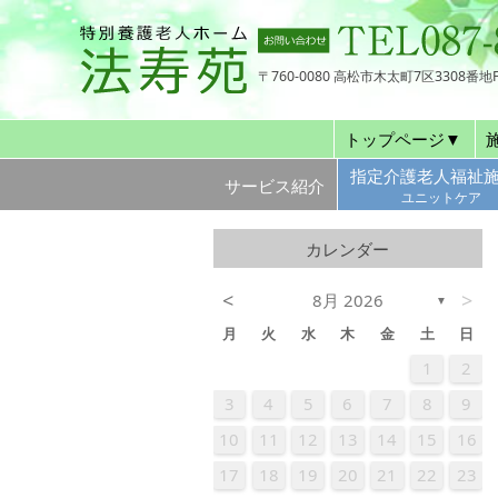
〒760-0080 高松市木太町7区3308番地
トップページ▼
指定介護老人福祉
サービス紹介
ユニットケア
カレンダー
<
>
8月 2026
▼
月
火
水
木
金
土
日
2
2
1
1
2
2
2
1
2
1
2
1
1
2
1
2
1
1
2
1
2
1
2
1
1
3
1
3
2
1
2
3
1
3
3
2
3
1
2
3
1
2
2
1
3
1
2
3
2
2
1
3
1
1
2
3
1
2
3
1
2
2
4
2
4
3
2
3
1
4
2
4
1
4
3
1
4
2
1
3
1
4
2
3
3
2
4
2
1
3
4
3
1
3
2
4
2
2
3
1
4
2
3
4
2
3
1
3
1
5
3
5
1
4
3
1
4
2
5
3
5
1
2
5
1
4
2
5
3
2
4
2
5
1
3
1
4
4
3
5
1
3
2
4
5
4
2
4
3
5
1
3
3
1
4
2
5
3
1
1
4
5
3
1
4
2
4
2
6
1
4
6
2
5
1
1
4
2
5
3
6
1
4
6
2
3
6
2
5
3
6
4
3
5
1
3
6
2
4
2
5
5
1
4
6
2
4
3
5
1
6
5
3
5
1
4
6
2
4
1
4
2
5
3
6
1
4
2
2
5
1
6
1
4
2
5
3
5
3
1
1
7
2
5
7
3
1
6
2
2
5
1
3
6
1
4
7
2
5
7
3
4
7
1
3
6
4
7
5
1
4
6
2
4
7
3
5
3
6
6
2
5
7
3
5
1
4
6
2
7
6
1
4
6
2
5
7
3
5
2
5
1
3
6
1
4
7
2
5
3
3
6
2
7
2
5
1
3
6
1
4
1
2
7
5
3
3
9
4
7
9
5
3
8
4
4
7
3
5
8
3
6
9
4
7
9
5
6
9
3
5
8
6
9
7
3
6
8
4
6
9
5
7
5
8
8
4
7
9
5
7
3
6
8
4
9
8
3
6
8
4
7
9
5
7
4
7
3
5
8
3
6
9
4
7
5
5
8
4
9
4
7
3
5
8
3
6
10
10
10
10
10
10
10
10
10
10
10
10
8
6
4
4
5
8
6
4
9
5
5
8
4
6
9
4
7
5
8
6
7
4
6
9
7
8
4
7
9
5
7
6
8
6
9
9
5
8
6
8
4
7
9
5
9
4
7
9
5
8
6
8
5
8
4
6
9
4
7
5
8
6
6
9
5
5
8
4
6
9
4
7
11
11
10
10
11
11
11
10
11
10
11
10
10
11
10
11
10
10
11
10
11
10
11
10
9
7
5
5
6
9
7
5
6
6
9
5
7
5
8
6
9
7
8
5
7
8
9
5
8
6
8
7
9
7
6
9
7
9
5
8
6
5
8
6
9
7
9
6
9
5
7
5
8
6
9
7
7
6
6
9
5
7
5
8
10
12
10
12
11
10
11
12
10
12
12
11
12
10
11
12
10
11
11
10
12
10
11
12
11
11
10
12
10
10
11
12
10
11
12
10
11
8
6
6
7
8
6
7
7
6
8
6
9
7
8
9
6
8
9
6
9
7
9
8
8
7
8
6
9
7
6
9
7
8
7
6
8
6
9
7
8
8
7
7
6
8
6
9
11
13
11
13
12
11
12
10
13
11
13
10
13
12
10
13
11
10
12
10
13
11
12
12
11
13
11
10
12
13
12
10
12
11
13
11
11
12
10
13
11
12
13
11
12
10
9
7
7
8
9
7
8
8
7
9
7
8
9
7
9
7
8
9
9
8
9
7
8
7
8
9
8
7
9
7
8
9
9
8
8
7
9
7
12
10
14
12
14
10
13
12
10
13
11
14
12
14
10
11
14
10
13
11
14
12
11
13
11
14
10
12
10
13
13
12
14
10
12
11
13
14
13
11
13
12
14
10
12
12
10
13
11
14
12
10
10
13
14
12
10
13
11
8
8
9
8
9
9
8
8
9
8
8
9
9
8
9
8
9
9
8
8
9
9
9
8
8
3
4
5
6
7
8
9
4
2
0
0
6
1
4
6
2
0
5
1
1
4
0
2
5
0
3
6
1
4
6
2
3
6
0
2
5
3
6
4
0
3
5
1
3
6
2
4
2
5
5
1
4
6
2
4
0
3
5
1
6
5
0
3
5
1
4
6
2
4
1
4
0
2
5
0
3
6
1
4
2
2
5
1
6
1
4
0
2
5
0
3
15
13
11
11
17
12
15
17
13
11
16
12
12
15
11
13
16
11
14
17
12
15
17
13
14
17
11
13
16
14
17
15
11
14
16
12
14
17
13
15
13
16
16
12
15
17
13
15
11
14
16
12
17
16
11
14
16
12
15
17
13
15
12
15
11
13
16
11
14
17
12
15
13
13
16
12
17
12
15
11
13
16
11
14
16
14
12
12
18
13
16
18
14
12
17
13
13
16
12
14
17
12
15
18
13
16
18
14
15
18
12
14
17
15
18
16
12
15
17
13
15
18
14
16
14
17
17
13
16
18
14
16
12
15
17
13
18
17
12
15
17
13
16
18
14
16
13
16
12
14
17
12
15
18
13
16
14
14
17
13
18
13
16
12
14
17
12
15
17
15
13
13
19
14
17
19
15
13
18
14
14
17
13
15
18
13
16
19
14
17
19
15
16
19
13
15
18
16
19
17
13
16
18
14
16
19
15
17
15
18
18
14
17
19
15
17
13
16
18
14
19
18
13
16
18
14
17
19
15
17
14
17
13
15
18
13
16
19
14
17
15
15
18
14
19
14
17
13
15
18
13
16
18
16
14
14
20
15
18
20
16
14
19
15
15
18
14
16
19
14
17
20
15
18
20
16
17
20
14
16
19
17
20
18
14
17
19
15
17
20
16
18
16
19
19
15
18
20
16
18
14
17
19
15
20
19
14
17
19
15
18
20
16
18
15
18
14
16
19
14
17
20
15
18
16
16
19
15
20
15
18
14
16
19
14
17
19
17
15
15
21
16
19
21
17
15
20
16
16
19
15
17
20
15
18
21
16
19
21
17
18
21
15
17
20
18
21
19
15
18
20
16
18
21
17
19
17
20
20
16
19
21
17
19
15
18
20
16
21
20
15
18
20
16
19
21
17
19
16
19
15
17
20
15
18
21
16
19
17
17
20
16
21
16
19
15
17
20
15
18
10
11
12
13
14
15
16
1
9
7
7
3
8
1
3
9
7
2
8
8
1
7
9
2
7
0
3
8
1
3
9
0
3
7
9
2
0
3
1
7
0
2
8
0
3
9
1
9
2
2
8
1
3
9
1
7
0
2
8
3
2
7
0
2
8
1
3
9
1
8
1
7
9
2
7
0
3
8
1
9
9
2
8
3
8
1
7
9
2
7
0
22
20
18
18
24
19
22
24
20
18
23
19
19
22
18
20
23
18
21
24
19
22
24
20
21
24
18
20
23
21
24
22
18
21
23
19
21
24
20
22
20
23
23
19
22
24
20
22
18
21
23
19
24
23
18
21
23
19
22
24
20
22
19
22
18
20
23
18
21
24
19
22
20
20
23
19
24
19
22
18
20
23
18
21
23
21
19
19
25
20
23
25
21
19
24
20
20
23
19
21
24
19
22
25
20
23
25
21
22
25
19
21
24
22
25
23
19
22
24
20
22
25
21
23
21
24
24
20
23
25
21
23
19
22
24
20
25
24
19
22
24
20
23
25
21
23
20
23
19
21
24
19
22
25
20
23
21
21
24
20
25
20
23
19
21
24
19
22
24
22
20
20
26
21
24
26
22
20
25
21
21
24
20
22
25
20
23
26
21
24
26
22
23
26
20
22
25
23
26
24
20
23
25
21
23
26
22
24
22
25
25
21
24
26
22
24
20
23
25
21
26
25
20
23
25
21
24
26
22
24
21
24
20
22
25
20
23
26
21
24
22
22
25
21
26
21
24
20
22
25
20
23
25
23
21
21
27
22
25
27
23
21
26
22
22
25
21
23
26
21
24
27
22
25
27
23
24
27
21
23
26
24
27
25
21
24
26
22
24
27
23
25
23
26
26
22
25
27
23
25
21
24
26
22
27
26
21
24
26
22
25
27
23
25
22
25
21
23
26
21
24
27
22
25
23
23
26
22
27
22
25
21
23
26
21
24
26
24
22
22
28
23
26
28
24
22
27
23
23
26
22
24
27
22
25
28
23
26
28
24
25
28
22
24
27
25
28
26
22
25
27
23
25
28
24
26
24
27
27
23
26
28
24
26
22
25
27
23
28
27
22
25
27
23
26
28
24
26
23
26
22
24
27
22
25
28
23
26
24
24
27
23
28
23
26
22
24
27
22
25
17
18
19
20
21
22
23