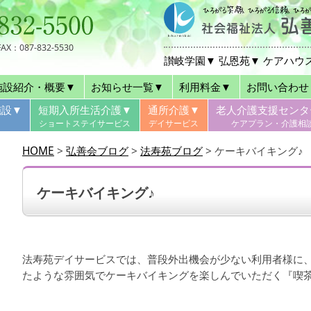
FAX：087-832-5530
讃岐学園▼
弘恩苑▼
ケアハウ
施設紹介・概要▼
お知らせ一覧▼
利用料金▼
お問い合わせ
施設▼
短期入所生活介護▼
通所介護▼
老人介護支援センタ
ショートステイサービス
デイサービス
ケアプラン・介護相
HOME
>
弘善会ブログ
>
法寿苑ブログ
>
ケーキバイキング♪
ケーキバイキング♪
法寿苑デイサービスでは、普段外出機会が少ない利用者様に
たような雰囲気でケーキバイキングを楽しんでいただく『喫茶