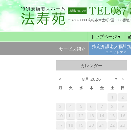
〒760-0080 高松市木太町7区3308番地
トップページ▼
指定介護老人福祉
サービス紹介
ユニットケア
カレンダー
<
>
8月 2026
▼
月
火
水
木
金
土
日
2
2
1
1
2
2
2
1
2
1
2
1
1
2
1
2
1
1
2
1
2
1
2
1
1
3
1
3
2
1
2
3
1
3
3
2
3
1
2
3
1
2
2
1
3
1
2
3
2
2
1
3
1
1
2
3
1
2
3
1
2
2
4
2
4
3
2
3
1
4
2
4
1
4
3
1
4
2
1
3
1
4
2
3
3
2
4
2
1
3
4
3
1
3
2
4
2
2
3
1
4
2
3
4
2
3
1
3
1
5
3
5
1
4
3
1
4
2
5
3
5
1
2
5
1
4
2
5
3
2
4
2
5
1
3
1
4
4
3
5
1
3
2
4
5
4
2
4
3
5
1
3
3
1
4
2
5
3
1
1
4
5
3
1
4
2
4
2
6
1
4
6
2
5
1
1
4
2
5
3
6
1
4
6
2
3
6
2
5
3
6
4
3
5
1
3
6
2
4
2
5
5
1
4
6
2
4
3
5
1
6
5
3
5
1
4
6
2
4
1
4
2
5
3
6
1
4
2
2
5
1
6
1
4
2
5
3
5
3
1
1
7
2
5
7
3
1
6
2
2
5
1
3
6
1
4
7
2
5
7
3
4
7
1
3
6
4
7
5
1
4
6
2
4
7
3
5
3
6
6
2
5
7
3
5
1
4
6
2
7
6
1
4
6
2
5
7
3
5
2
5
1
3
6
1
4
7
2
5
3
3
6
2
7
2
5
1
3
6
1
4
1
2
7
5
3
3
9
4
7
9
5
3
8
4
4
7
3
5
8
3
6
9
4
7
9
5
6
9
3
5
8
6
9
7
3
6
8
4
6
9
5
7
5
8
8
4
7
9
5
7
3
6
8
4
9
8
3
6
8
4
7
9
5
7
4
7
3
5
8
3
6
9
4
7
5
5
8
4
9
4
7
3
5
8
3
6
10
10
10
10
10
10
10
10
10
10
10
10
8
6
4
4
5
8
6
4
9
5
5
8
4
6
9
4
7
5
8
6
7
4
6
9
7
8
4
7
9
5
7
6
8
6
9
9
5
8
6
8
4
7
9
5
9
4
7
9
5
8
6
8
5
8
4
6
9
4
7
5
8
6
6
9
5
5
8
4
6
9
4
7
11
11
10
10
11
11
11
10
11
10
11
10
10
11
10
11
10
10
11
10
11
10
11
10
9
7
5
5
6
9
7
5
6
6
9
5
7
5
8
6
9
7
8
5
7
8
9
5
8
6
8
7
9
7
6
9
7
9
5
8
6
5
8
6
9
7
9
6
9
5
7
5
8
6
9
7
7
6
6
9
5
7
5
8
10
12
10
12
11
10
11
12
10
12
12
11
12
10
11
12
10
11
11
10
12
10
11
12
11
11
10
12
10
10
11
12
10
11
12
10
11
8
6
6
7
8
6
7
7
6
8
6
9
7
8
9
6
8
9
6
9
7
9
8
8
7
8
6
9
7
6
9
7
8
7
6
8
6
9
7
8
8
7
7
6
8
6
9
11
13
11
13
12
11
12
10
13
11
13
10
13
12
10
13
11
10
12
10
13
11
12
12
11
13
11
10
12
13
12
10
12
11
13
11
11
12
10
13
11
12
13
11
12
10
9
7
7
8
9
7
8
8
7
9
7
8
9
7
9
7
8
9
9
8
9
7
8
7
8
9
8
7
9
7
8
9
9
8
8
7
9
7
12
10
14
12
14
10
13
12
10
13
11
14
12
14
10
11
14
10
13
11
14
12
11
13
11
14
10
12
10
13
13
12
14
10
12
11
13
14
13
11
13
12
14
10
12
12
10
13
11
14
12
10
10
13
14
12
10
13
11
8
8
9
8
9
9
8
8
9
8
8
9
9
8
9
8
9
9
8
8
9
9
9
8
8
3
4
5
6
7
8
9
4
2
0
0
6
1
4
6
2
0
5
1
1
4
0
2
5
0
3
6
1
4
6
2
3
6
0
2
5
3
6
4
0
3
5
1
3
6
2
4
2
5
5
1
4
6
2
4
0
3
5
1
6
5
0
3
5
1
4
6
2
4
1
4
0
2
5
0
3
6
1
4
2
2
5
1
6
1
4
0
2
5
0
3
15
13
11
11
17
12
15
17
13
11
16
12
12
15
11
13
16
11
14
17
12
15
17
13
14
17
11
13
16
14
17
15
11
14
16
12
14
17
13
15
13
16
16
12
15
17
13
15
11
14
16
12
17
16
11
14
16
12
15
17
13
15
12
15
11
13
16
11
14
17
12
15
13
13
16
12
17
12
15
11
13
16
11
14
16
14
12
12
18
13
16
18
14
12
17
13
13
16
12
14
17
12
15
18
13
16
18
14
15
18
12
14
17
15
18
16
12
15
17
13
15
18
14
16
14
17
17
13
16
18
14
16
12
15
17
13
18
17
12
15
17
13
16
18
14
16
13
16
12
14
17
12
15
18
13
16
14
14
17
13
18
13
16
12
14
17
12
15
17
15
13
13
19
14
17
19
15
13
18
14
14
17
13
15
18
13
16
19
14
17
19
15
16
19
13
15
18
16
19
17
13
16
18
14
16
19
15
17
15
18
18
14
17
19
15
17
13
16
18
14
19
18
13
16
18
14
17
19
15
17
14
17
13
15
18
13
16
19
14
17
15
15
18
14
19
14
17
13
15
18
13
16
18
16
14
14
20
15
18
20
16
14
19
15
15
18
14
16
19
14
17
20
15
18
20
16
17
20
14
16
19
17
20
18
14
17
19
15
17
20
16
18
16
19
19
15
18
20
16
18
14
17
19
15
20
19
14
17
19
15
18
20
16
18
15
18
14
16
19
14
17
20
15
18
16
16
19
15
20
15
18
14
16
19
14
17
19
17
15
15
21
16
19
21
17
15
20
16
16
19
15
17
20
15
18
21
16
19
21
17
18
21
15
17
20
18
21
19
15
18
20
16
18
21
17
19
17
20
20
16
19
21
17
19
15
18
20
16
21
20
15
18
20
16
19
21
17
19
16
19
15
17
20
15
18
21
16
19
17
17
20
16
21
16
19
15
17
20
15
18
10
11
12
13
14
15
16
1
9
7
7
3
8
1
3
9
7
2
8
8
1
7
9
2
7
0
3
8
1
3
9
0
3
7
9
2
0
3
1
7
0
2
8
0
3
9
1
9
2
2
8
1
3
9
1
7
0
2
8
3
2
7
0
2
8
1
3
9
1
8
1
7
9
2
7
0
3
8
1
9
9
2
8
3
8
1
7
9
2
7
0
22
20
18
18
24
19
22
24
20
18
23
19
19
22
18
20
23
18
21
24
19
22
24
20
21
24
18
20
23
21
24
22
18
21
23
19
21
24
20
22
20
23
23
19
22
24
20
22
18
21
23
19
24
23
18
21
23
19
22
24
20
22
19
22
18
20
23
18
21
24
19
22
20
20
23
19
24
19
22
18
20
23
18
21
23
21
19
19
25
20
23
25
21
19
24
20
20
23
19
21
24
19
22
25
20
23
25
21
22
25
19
21
24
22
25
23
19
22
24
20
22
25
21
23
21
24
24
20
23
25
21
23
19
22
24
20
25
24
19
22
24
20
23
25
21
23
20
23
19
21
24
19
22
25
20
23
21
21
24
20
25
20
23
19
21
24
19
22
24
22
20
20
26
21
24
26
22
20
25
21
21
24
20
22
25
20
23
26
21
24
26
22
23
26
20
22
25
23
26
24
20
23
25
21
23
26
22
24
22
25
25
21
24
26
22
24
20
23
25
21
26
25
20
23
25
21
24
26
22
24
21
24
20
22
25
20
23
26
21
24
22
22
25
21
26
21
24
20
22
25
20
23
25
23
21
21
27
22
25
27
23
21
26
22
22
25
21
23
26
21
24
27
22
25
27
23
24
27
21
23
26
24
27
25
21
24
26
22
24
27
23
25
23
26
26
22
25
27
23
25
21
24
26
22
27
26
21
24
26
22
25
27
23
25
22
25
21
23
26
21
24
27
22
25
23
23
26
22
27
22
25
21
23
26
21
24
26
24
22
22
28
23
26
28
24
22
27
23
23
26
22
24
27
22
25
28
23
26
28
24
25
28
22
24
27
25
28
26
22
25
27
23
25
28
24
26
24
27
27
23
26
28
24
26
22
25
27
23
28
27
22
25
27
23
26
28
24
26
23
26
22
24
27
22
25
28
23
26
24
24
27
23
28
23
26
22
24
27
22
25
17
18
19
20
21
22
23