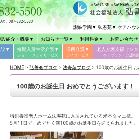
FAX：087-832-5530
讃岐学園▼
弘恩苑▼
ケアハウ
施設紹介・概要▼
お知らせ一覧▼
利用料金▼
お問い合わせ
施設▼
短期入所生活介護▼
通所介護▼
老人介護支援センタ
ショートステイサービス
デイサービス
ケアプラン・介護相
HOME
>
弘善会ブログ
>
法寿苑ブログ
>
100歳のお誕生日 
100歳のお誕生日 おめでとうございます！
特別養護老人ホーム法寿苑に入居されている米本タマエ様。
5月11日で、めでたく満100歳のお誕生日を迎えられました。