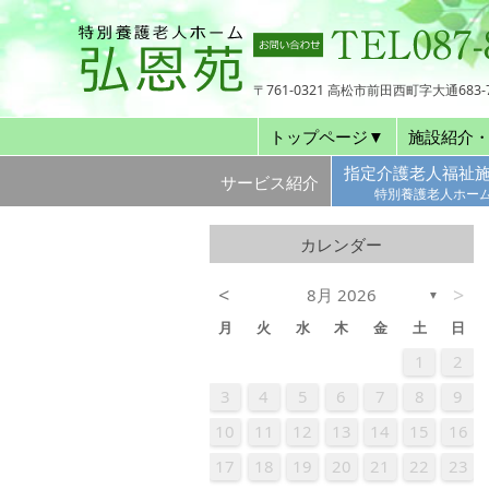
〒761-0321 高松市前田西町字大通683-
トップページ▼
施設紹介
指定介護老人福祉
サービス紹介
特別養護老人ホー
カレンダー
<
>
8月 2026
▼
月
火
水
木
金
土
日
2
2
1
1
2
2
2
1
2
1
2
1
1
2
1
2
1
1
2
1
2
1
2
1
1
3
1
3
2
1
2
3
1
3
3
2
3
1
2
3
1
2
2
1
3
1
2
3
2
2
1
3
1
1
2
3
1
2
3
1
2
2
4
2
4
3
2
3
1
4
2
4
1
4
3
1
4
2
1
3
1
4
2
3
3
2
4
2
1
3
4
3
1
3
2
4
2
2
3
1
4
2
3
4
2
3
1
3
1
5
3
5
1
4
3
1
4
2
5
3
5
1
2
5
1
4
2
5
3
2
4
2
5
1
3
1
4
4
3
5
1
3
2
4
5
4
2
4
3
5
1
3
3
1
4
2
5
3
1
1
4
5
3
1
4
2
4
2
6
1
4
6
2
5
1
1
4
2
5
3
6
1
4
6
2
3
6
2
5
3
6
4
3
5
1
3
6
2
4
2
5
5
1
4
6
2
4
3
5
1
6
5
3
5
1
4
6
2
4
1
4
2
5
3
6
1
4
2
2
5
1
6
1
4
2
5
3
5
3
1
1
7
2
5
7
3
1
6
2
2
5
1
3
6
1
4
7
2
5
7
3
4
7
1
3
6
4
7
5
1
4
6
2
4
7
3
5
3
6
6
2
5
7
3
5
1
4
6
2
7
6
1
4
6
2
5
7
3
5
2
5
1
3
6
1
4
7
2
5
3
3
6
2
7
2
5
1
3
6
1
4
1
2
7
5
3
3
9
4
7
9
5
3
8
4
4
7
3
5
8
3
6
9
4
7
9
5
6
9
3
5
8
6
9
7
3
6
8
4
6
9
5
7
5
8
8
4
7
9
5
7
3
6
8
4
9
8
3
6
8
4
7
9
5
7
4
7
3
5
8
3
6
9
4
7
5
5
8
4
9
4
7
3
5
8
3
6
10
10
10
10
10
10
10
10
10
10
10
10
8
6
4
4
5
8
6
4
9
5
5
8
4
6
9
4
7
5
8
6
7
4
6
9
7
8
4
7
9
5
7
6
8
6
9
9
5
8
6
8
4
7
9
5
9
4
7
9
5
8
6
8
5
8
4
6
9
4
7
5
8
6
6
9
5
5
8
4
6
9
4
7
11
11
10
10
11
11
11
10
11
10
11
10
10
11
10
11
10
10
11
10
11
10
11
10
9
7
5
5
6
9
7
5
6
6
9
5
7
5
8
6
9
7
8
5
7
8
9
5
8
6
8
7
9
7
6
9
7
9
5
8
6
5
8
6
9
7
9
6
9
5
7
5
8
6
9
7
7
6
6
9
5
7
5
8
10
12
10
12
11
10
11
12
10
12
12
11
12
10
11
12
10
11
11
10
12
10
11
12
11
11
10
12
10
10
11
12
10
11
12
10
11
8
6
6
7
8
6
7
7
6
8
6
9
7
8
9
6
8
9
6
9
7
9
8
8
7
8
6
9
7
6
9
7
8
7
6
8
6
9
7
8
8
7
7
6
8
6
9
11
13
11
13
12
11
12
10
13
11
13
10
13
12
10
13
11
10
12
10
13
11
12
12
11
13
11
10
12
13
12
10
12
11
13
11
11
12
10
13
11
12
13
11
12
10
9
7
7
8
9
7
8
8
7
9
7
8
9
7
9
7
8
9
9
8
9
7
8
7
8
9
8
7
9
7
8
9
9
8
8
7
9
7
12
10
14
12
14
10
13
12
10
13
11
14
12
14
10
11
14
10
13
11
14
12
11
13
11
14
10
12
10
13
13
12
14
10
12
11
13
14
13
11
13
12
14
10
12
12
10
13
11
14
12
10
10
13
14
12
10
13
11
8
8
9
8
9
9
8
8
9
8
8
9
9
8
9
8
9
9
8
8
9
9
9
8
8
3
4
5
6
7
8
9
4
2
0
0
6
1
4
6
2
0
5
1
1
4
0
2
5
0
3
6
1
4
6
2
3
6
0
2
5
3
6
4
0
3
5
1
3
6
2
4
2
5
5
1
4
6
2
4
0
3
5
1
6
5
0
3
5
1
4
6
2
4
1
4
0
2
5
0
3
6
1
4
2
2
5
1
6
1
4
0
2
5
0
3
15
13
11
11
17
12
15
17
13
11
16
12
12
15
11
13
16
11
14
17
12
15
17
13
14
17
11
13
16
14
17
15
11
14
16
12
14
17
13
15
13
16
16
12
15
17
13
15
11
14
16
12
17
16
11
14
16
12
15
17
13
15
12
15
11
13
16
11
14
17
12
15
13
13
16
12
17
12
15
11
13
16
11
14
16
14
12
12
18
13
16
18
14
12
17
13
13
16
12
14
17
12
15
18
13
16
18
14
15
18
12
14
17
15
18
16
12
15
17
13
15
18
14
16
14
17
17
13
16
18
14
16
12
15
17
13
18
17
12
15
17
13
16
18
14
16
13
16
12
14
17
12
15
18
13
16
14
14
17
13
18
13
16
12
14
17
12
15
17
15
13
13
19
14
17
19
15
13
18
14
14
17
13
15
18
13
16
19
14
17
19
15
16
19
13
15
18
16
19
17
13
16
18
14
16
19
15
17
15
18
18
14
17
19
15
17
13
16
18
14
19
18
13
16
18
14
17
19
15
17
14
17
13
15
18
13
16
19
14
17
15
15
18
14
19
14
17
13
15
18
13
16
18
16
14
14
20
15
18
20
16
14
19
15
15
18
14
16
19
14
17
20
15
18
20
16
17
20
14
16
19
17
20
18
14
17
19
15
17
20
16
18
16
19
19
15
18
20
16
18
14
17
19
15
20
19
14
17
19
15
18
20
16
18
15
18
14
16
19
14
17
20
15
18
16
16
19
15
20
15
18
14
16
19
14
17
19
17
15
15
21
16
19
21
17
15
20
16
16
19
15
17
20
15
18
21
16
19
21
17
18
21
15
17
20
18
21
19
15
18
20
16
18
21
17
19
17
20
20
16
19
21
17
19
15
18
20
16
21
20
15
18
20
16
19
21
17
19
16
19
15
17
20
15
18
21
16
19
17
17
20
16
21
16
19
15
17
20
15
18
10
11
12
13
14
15
16
1
9
7
7
3
8
1
3
9
7
2
8
8
1
7
9
2
7
0
3
8
1
3
9
0
3
7
9
2
0
3
1
7
0
2
8
0
3
9
1
9
2
2
8
1
3
9
1
7
0
2
8
3
2
7
0
2
8
1
3
9
1
8
1
7
9
2
7
0
3
8
1
9
9
2
8
3
8
1
7
9
2
7
0
22
20
18
18
24
19
22
24
20
18
23
19
19
22
18
20
23
18
21
24
19
22
24
20
21
24
18
20
23
21
24
22
18
21
23
19
21
24
20
22
20
23
23
19
22
24
20
22
18
21
23
19
24
23
18
21
23
19
22
24
20
22
19
22
18
20
23
18
21
24
19
22
20
20
23
19
24
19
22
18
20
23
18
21
23
21
19
19
25
20
23
25
21
19
24
20
20
23
19
21
24
19
22
25
20
23
25
21
22
25
19
21
24
22
25
23
19
22
24
20
22
25
21
23
21
24
24
20
23
25
21
23
19
22
24
20
25
24
19
22
24
20
23
25
21
23
20
23
19
21
24
19
22
25
20
23
21
21
24
20
25
20
23
19
21
24
19
22
24
22
20
20
26
21
24
26
22
20
25
21
21
24
20
22
25
20
23
26
21
24
26
22
23
26
20
22
25
23
26
24
20
23
25
21
23
26
22
24
22
25
25
21
24
26
22
24
20
23
25
21
26
25
20
23
25
21
24
26
22
24
21
24
20
22
25
20
23
26
21
24
22
22
25
21
26
21
24
20
22
25
20
23
25
23
21
21
27
22
25
27
23
21
26
22
22
25
21
23
26
21
24
27
22
25
27
23
24
27
21
23
26
24
27
25
21
24
26
22
24
27
23
25
23
26
26
22
25
27
23
25
21
24
26
22
27
26
21
24
26
22
25
27
23
25
22
25
21
23
26
21
24
27
22
25
23
23
26
22
27
22
25
21
23
26
21
24
26
24
22
22
28
23
26
28
24
22
27
23
23
26
22
24
27
22
25
28
23
26
28
24
25
28
22
24
27
25
28
26
22
25
27
23
25
28
24
26
24
27
27
23
26
28
24
26
22
25
27
23
28
27
22
25
27
23
26
28
24
26
23
26
22
24
27
22
25
28
23
26
24
24
27
23
28
23
26
22
24
27
22
25
17
18
19
20
21
22
23