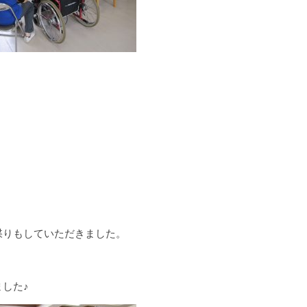
喋りもしていただきました。
した♪