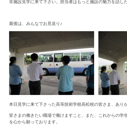
非施設見学に来て下さい。担当者はもっと施設の魅力を話し
最後は、みんなでお見送り♪
本日見学に来て下さった高等技術学校高松校の皆さま、あり
皆さまの働きたい職場で働けますこと、また、これからの学
を心から願っております。