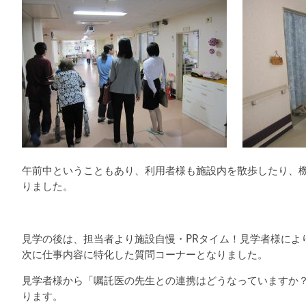
午前中ということもあり、利用者様も施設内を散歩したり、
りました。
見学の後は、担当者より施設自慢・PRタイム！見学者様によ
次に仕事内容に特化した質問コーナーとなりました。
見学者様から「嘱託医の先生との連携はどうなっていますか
ります。