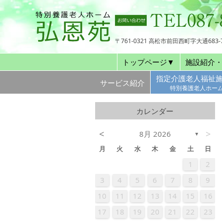
〒761-0321 高松市前田西町字大通683-
トップページ▼
施設紹介
指定介護老人福祉
サービス紹介
特別養護老人ホー
カレンダー
<
>
8月 2026
▼
月
火
水
木
金
土
日
2
2
1
1
2
2
2
1
2
1
2
1
1
2
1
2
1
1
2
1
2
1
2
1
1
3
1
3
2
1
2
3
1
3
3
2
3
1
2
3
1
2
2
1
3
1
2
3
2
2
1
3
1
1
2
3
1
2
3
1
2
2
4
2
4
3
2
3
1
4
2
4
1
4
3
1
4
2
1
3
1
4
2
3
3
2
4
2
1
3
4
3
1
3
2
4
2
2
3
1
4
2
3
4
2
3
1
3
1
5
3
5
1
4
3
1
4
2
5
3
5
1
2
5
1
4
2
5
3
2
4
2
5
1
3
1
4
4
3
5
1
3
2
4
5
4
2
4
3
5
1
3
3
1
4
2
5
3
1
1
4
5
3
1
4
2
4
2
6
1
4
6
2
5
1
1
4
2
5
3
6
1
4
6
2
3
6
2
5
3
6
4
3
5
1
3
6
2
4
2
5
5
1
4
6
2
4
3
5
1
6
5
3
5
1
4
6
2
4
1
4
2
5
3
6
1
4
2
2
5
1
6
1
4
2
5
3
5
3
1
1
7
2
5
7
3
1
6
2
2
5
1
3
6
1
4
7
2
5
7
3
4
7
1
3
6
4
7
5
1
4
6
2
4
7
3
5
3
6
6
2
5
7
3
5
1
4
6
2
7
6
1
4
6
2
5
7
3
5
2
5
1
3
6
1
4
7
2
5
3
3
6
2
7
2
5
1
3
6
1
4
1
2
7
5
3
3
9
4
7
9
5
3
8
4
4
7
3
5
8
3
6
9
4
7
9
5
6
9
3
5
8
6
9
7
3
6
8
4
6
9
5
7
5
8
8
4
7
9
5
7
3
6
8
4
9
8
3
6
8
4
7
9
5
7
4
7
3
5
8
3
6
9
4
7
5
5
8
4
9
4
7
3
5
8
3
6
10
10
10
10
10
10
10
10
10
10
10
10
8
6
4
4
5
8
6
4
9
5
5
8
4
6
9
4
7
5
8
6
7
4
6
9
7
8
4
7
9
5
7
6
8
6
9
9
5
8
6
8
4
7
9
5
9
4
7
9
5
8
6
8
5
8
4
6
9
4
7
5
8
6
6
9
5
5
8
4
6
9
4
7
11
11
10
10
11
11
11
10
11
10
11
10
10
11
10
11
10
10
11
10
11
10
11
10
9
7
5
5
6
9
7
5
6
6
9
5
7
5
8
6
9
7
8
5
7
8
9
5
8
6
8
7
9
7
6
9
7
9
5
8
6
5
8
6
9
7
9
6
9
5
7
5
8
6
9
7
7
6
6
9
5
7
5
8
10
12
10
12
11
10
11
12
10
12
12
11
12
10
11
12
10
11
11
10
12
10
11
12
11
11
10
12
10
10
11
12
10
11
12
10
11
8
6
6
7
8
6
7
7
6
8
6
9
7
8
9
6
8
9
6
9
7
9
8
8
7
8
6
9
7
6
9
7
8
7
6
8
6
9
7
8
8
7
7
6
8
6
9
11
13
11
13
12
11
12
10
13
11
13
10
13
12
10
13
11
10
12
10
13
11
12
12
11
13
11
10
12
13
12
10
12
11
13
11
11
12
10
13
11
12
13
11
12
10
9
7
7
8
9
7
8
8
7
9
7
8
9
7
9
7
8
9
9
8
9
7
8
7
8
9
8
7
9
7
8
9
9
8
8
7
9
7
12
10
14
12
14
10
13
12
10
13
11
14
12
14
10
11
14
10
13
11
14
12
11
13
11
14
10
12
10
13
13
12
14
10
12
11
13
14
13
11
13
12
14
10
12
12
10
13
11
14
12
10
10
13
14
12
10
13
11
8
8
9
8
9
9
8
8
9
8
8
9
9
8
9
8
9
9
8
8
9
9
9
8
8
3
4
5
6
7
8
9
4
2
0
0
6
1
4
6
2
0
5
1
1
4
0
2
5
0
3
6
1
4
6
2
3
6
0
2
5
3
6
4
0
3
5
1
3
6
2
4
2
5
5
1
4
6
2
4
0
3
5
1
6
5
0
3
5
1
4
6
2
4
1
4
0
2
5
0
3
6
1
4
2
2
5
1
6
1
4
0
2
5
0
3
15
13
11
11
17
12
15
17
13
11
16
12
12
15
11
13
16
11
14
17
12
15
17
13
14
17
11
13
16
14
17
15
11
14
16
12
14
17
13
15
13
16
16
12
15
17
13
15
11
14
16
12
17
16
11
14
16
12
15
17
13
15
12
15
11
13
16
11
14
17
12
15
13
13
16
12
17
12
15
11
13
16
11
14
16
14
12
12
18
13
16
18
14
12
17
13
13
16
12
14
17
12
15
18
13
16
18
14
15
18
12
14
17
15
18
16
12
15
17
13
15
18
14
16
14
17
17
13
16
18
14
16
12
15
17
13
18
17
12
15
17
13
16
18
14
16
13
16
12
14
17
12
15
18
13
16
14
14
17
13
18
13
16
12
14
17
12
15
17
15
13
13
19
14
17
19
15
13
18
14
14
17
13
15
18
13
16
19
14
17
19
15
16
19
13
15
18
16
19
17
13
16
18
14
16
19
15
17
15
18
18
14
17
19
15
17
13
16
18
14
19
18
13
16
18
14
17
19
15
17
14
17
13
15
18
13
16
19
14
17
15
15
18
14
19
14
17
13
15
18
13
16
18
16
14
14
20
15
18
20
16
14
19
15
15
18
14
16
19
14
17
20
15
18
20
16
17
20
14
16
19
17
20
18
14
17
19
15
17
20
16
18
16
19
19
15
18
20
16
18
14
17
19
15
20
19
14
17
19
15
18
20
16
18
15
18
14
16
19
14
17
20
15
18
16
16
19
15
20
15
18
14
16
19
14
17
19
17
15
15
21
16
19
21
17
15
20
16
16
19
15
17
20
15
18
21
16
19
21
17
18
21
15
17
20
18
21
19
15
18
20
16
18
21
17
19
17
20
20
16
19
21
17
19
15
18
20
16
21
20
15
18
20
16
19
21
17
19
16
19
15
17
20
15
18
21
16
19
17
17
20
16
21
16
19
15
17
20
15
18
10
11
12
13
14
15
16
1
9
7
7
3
8
1
3
9
7
2
8
8
1
7
9
2
7
0
3
8
1
3
9
0
3
7
9
2
0
3
1
7
0
2
8
0
3
9
1
9
2
2
8
1
3
9
1
7
0
2
8
3
2
7
0
2
8
1
3
9
1
8
1
7
9
2
7
0
3
8
1
9
9
2
8
3
8
1
7
9
2
7
0
22
20
18
18
24
19
22
24
20
18
23
19
19
22
18
20
23
18
21
24
19
22
24
20
21
24
18
20
23
21
24
22
18
21
23
19
21
24
20
22
20
23
23
19
22
24
20
22
18
21
23
19
24
23
18
21
23
19
22
24
20
22
19
22
18
20
23
18
21
24
19
22
20
20
23
19
24
19
22
18
20
23
18
21
23
21
19
19
25
20
23
25
21
19
24
20
20
23
19
21
24
19
22
25
20
23
25
21
22
25
19
21
24
22
25
23
19
22
24
20
22
25
21
23
21
24
24
20
23
25
21
23
19
22
24
20
25
24
19
22
24
20
23
25
21
23
20
23
19
21
24
19
22
25
20
23
21
21
24
20
25
20
23
19
21
24
19
22
24
22
20
20
26
21
24
26
22
20
25
21
21
24
20
22
25
20
23
26
21
24
26
22
23
26
20
22
25
23
26
24
20
23
25
21
23
26
22
24
22
25
25
21
24
26
22
24
20
23
25
21
26
25
20
23
25
21
24
26
22
24
21
24
20
22
25
20
23
26
21
24
22
22
25
21
26
21
24
20
22
25
20
23
25
23
21
21
27
22
25
27
23
21
26
22
22
25
21
23
26
21
24
27
22
25
27
23
24
27
21
23
26
24
27
25
21
24
26
22
24
27
23
25
23
26
26
22
25
27
23
25
21
24
26
22
27
26
21
24
26
22
25
27
23
25
22
25
21
23
26
21
24
27
22
25
23
23
26
22
27
22
25
21
23
26
21
24
26
24
22
22
28
23
26
28
24
22
27
23
23
26
22
24
27
22
25
28
23
26
28
24
25
28
22
24
27
25
28
26
22
25
27
23
25
28
24
26
24
27
27
23
26
28
24
26
22
25
27
23
28
27
22
25
27
23
26
28
24
26
23
26
22
24
27
22
25
28
23
26
24
24
27
23
28
23
26
22
24
27
22
25
17
18
19
20
21
22
23