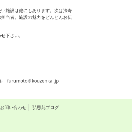
たい施設は他にもあります。次は法寿
の担当者。施設の魅力をどんどんお伝
わせ下さい。
urumoto＠kouzenkai.jp
お問い合わせ
弘恩苑ブログ