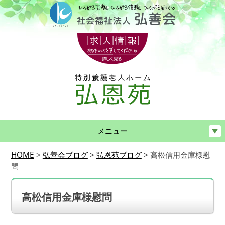
メニュー
HOME
>
弘善会ブログ
>
弘恩苑ブログ
>
高松信用金庫様慰
問
高松信用金庫様慰問