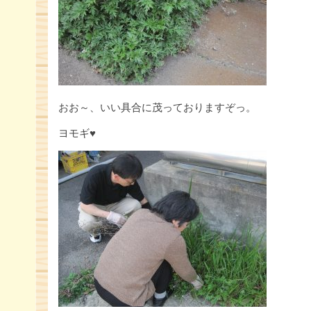
おお～、いい具合に茂っておりますぞっ。
ヨモギ♥