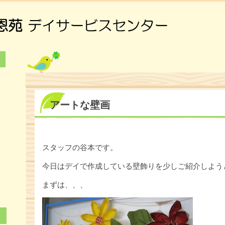
アートな壁画
6
3
スタッフの谷本です。
0
今日はデイで作成している壁飾りを少しご紹介しよう
まずは、、、